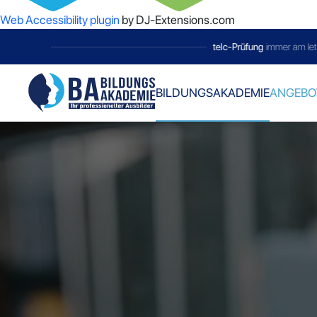
Web Accessibility plugin
by DJ-Extensions.com
telc-Prüfung
immer am letzten Samstag 
BILDUNGSAKADEMIE
ANGEBO