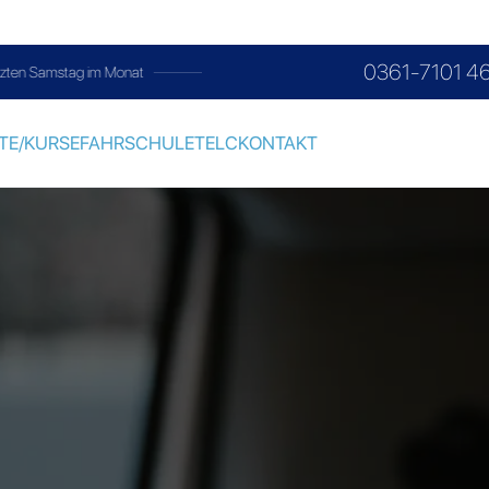
0361-7101 4
im Monat
TE/KURSE
FAHRSCHULE
TELC
KONTAKT