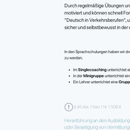
Durch regelmäßige Übungen un
motiviert und können schnell F
"Deutsch in Verkehrsberufen", u
sicher und selbstbewusst in de
In den Sprachschulungen haben wir dre
zu werden.
Im
Singlecoaching
unterrichtet e
In der
Minigruppe
unterrichtet ein
Ein Lehrer unterrichtet eine
Grup
§ 45 Abs. 1 Satz 1 Nr. 1 SGB III
Heranführung an den Ausbildungs
oder Beseitigung von Vermittlu