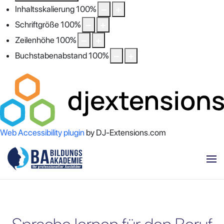
Inhaltsskalierung
100
%
Schriftgröße
100
%
Zeilenhöhe
100
%
Buchstabenabstand
100
%
Web Accessibility plugin
by DJ-Extensions.com