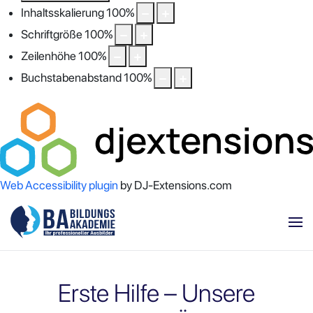
Inhaltsskalierung
100
%
Schriftgröße
100
%
Zeilenhöhe
100
%
Buchstabenabstand
100
%
Web Accessibility plugin
by DJ-Extensions.com
Erste Hilfe – Unsere