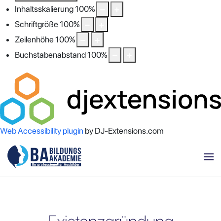
Inhaltsskalierung
100
%
Schriftgröße
100
%
Zeilenhöhe
100
%
Buchstabenabstand
100
%
Web Accessibility plugin
by DJ-Extensions.com