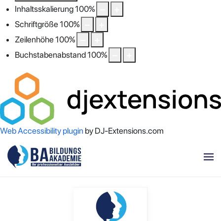
Inhaltsskalierung
100
%
Schriftgröße
100
%
Zeilenhöhe
100
%
Buchstabenabstand
100
%
Web Accessibility plugin
by DJ-Extensions.com