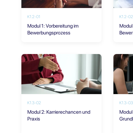
K1.2-01
K1.2-02
Modul 1: Vorbereitung im
Modul 
Bewerbungsprozess
Bewer
K1.3-02
K1.3-03
Modul 2: Karrierechancen und
Modul 
Praxis
Grund