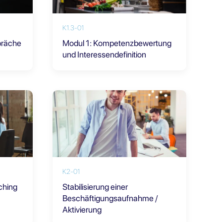
K1.3-01
präche
Modul 1: Kompetenzbewertung
und Interessendefinition
K2-01
ching
Stabilisierung einer
Beschäftigungsaufnahme /
Aktivierung