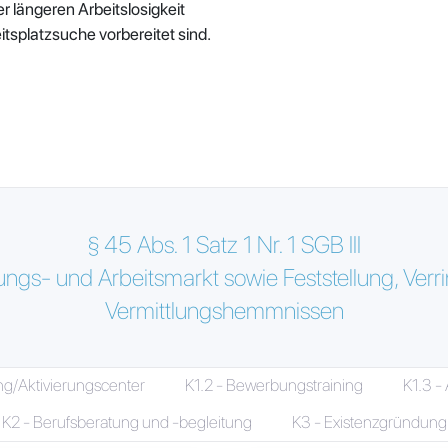
 längeren Arbeitslosigkeit
eitsplatzsuche vorbereitet sind.
§ 45 Abs. 1 Satz 1 Nr. 1 SGB III
ngs- und Arbeitsmarkt sowie Feststellung, Verr
Vermittlungshemmnissen
ng/Aktivierungscenter
K1.2 - Bewerbungstraining
K1.3 -
K2 - Berufsberatung und -begleitung
K3 - Existenzgründung