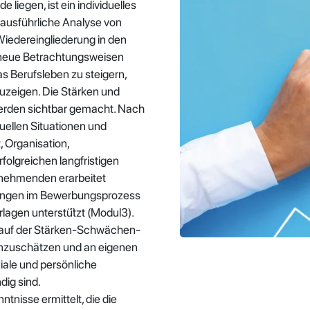
 liegen, ist ein individuelles
ausführliche Analyse von
iedereingliederung in den
, neue Betrachtungsweisen
s Berufsleben zu steigern,
zeigen. Die Stärken und
erden sichtbar gemacht. Nach
ellen Situationen und
, Organisation,
olgreichen langfristigen
ilnehmenden erarbeitet
itungen im Bewerbungsprozess
agen unterstü̈tzt (Modul3).
d auf der Stärken-Schwächen-
nzuschätzen und an eigenen
iale und persönliche
dig sind.
nisse ermittelt, die die