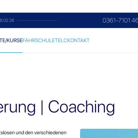
0361-7101 4
g im Monat
TE/KURSE
FAHRSCHULE
TELC
KONTAKT
ierung | Coaching
itslosen und den verschiedenen