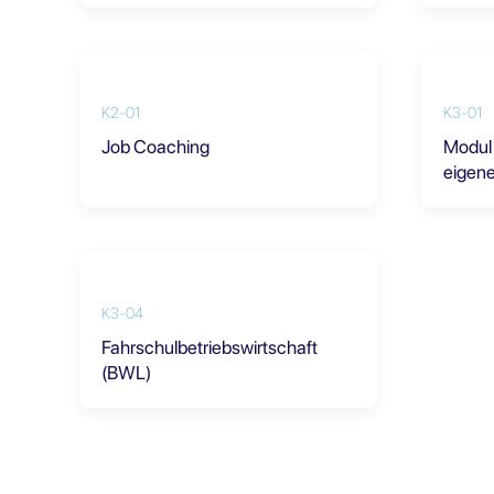
K2-01
K3-01
Job Coaching
Modul 
eigen
K3-04
Fahrschulbetriebswirtschaft
(BWL)