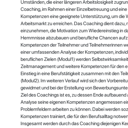
Umständen, die einer längeren Arbeitslosigkeit zugrunde
Coaching, im Rahmen einer Einzelbetreuung und eine 
Kompetenzen eine geeignete Unterstützung, um die W
Arbeitsmarkt zu erreichen. Das Coaching dient dazu
einzunehmen, die Motivation zum Wiedereinstieg in da
Hemmnisse abzubauen und berufliche Chancen aufzu
Kompetenzen der Teilnehmer und Teilnehmerinnen w
einer umfassenden Analyse der Kompetenzen, individu
beruflichen Zielen (Modul1) werden Selbstwirksamkeit
Zeitmanagement und weitere Kompetenzen für den erf
Einstieg in eine Berufstätigkeit zusammen mit den Te
(Modul2). Im weiteren Verlauf wird sich den Vorbere
gewidmet und bei der Erstellung von Bewerbungsunterl
Ziel des Coachings ist es, zu dessen Ende aufbauen
Analyse seine eigenen Kompetenzen angemessen ei
Problemfeldern arbeiten zu können. Dabei werden soz
Kompetenzen trainiert, die für den Berufsalltag notwen
Insgesamt werden durch das Coaching diejenigen Kennt